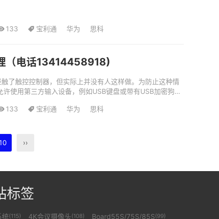
133
宝利通
华为
思科
话13414458918)
人轻触了触控控制器，但实际上并没有人这样做。为防止这种情
是否允许使用第三方输入设备，例如USB键盘或带有USB加密狗的
133
宝利通
华为
思科
10
››
站标签
系统
4K会议摄像头
Board55S/75S/85S
(115)
(108)
(99)