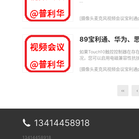
...
[
摄像头麦克风视频会议宝利通p
89宝利通、华为、思
如果Touch10触控控制器
况，您可以启用电磁兼容性抗扰模
无线遥控器。输入设备必须将自身
[
摄像头麦克风视频会议宝利通p
‹‹
‹
13414458918

13414458918