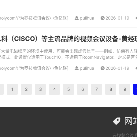
olycom华为罗技腾讯会议小鱼亿联
]
pulihua
2026-01-19
科（CISCO）等主流品牌的视频会议设备-黄经理（电
在存在大量电磁噪声的环境中使用，可能会出现虚假信号——例如，仿佛有
式。此设置仅适用于Touch10，不适用于RoomNavigator。定义
声明为U...
olycom华为罗技腾讯会议小鱼亿联
]
pulihua
2026-01-19
1
2
3
4
5
6
7
8
9
网

云视频会议