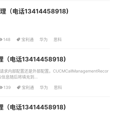
电话13414458918)
148
宝利通
华为
思科
话13414458918)
服务器请求内部配置还是外部配置。CUCMCallManagementRecor
些信息随后将填充到...
139
宝利通
华为
思科
话13414458918)