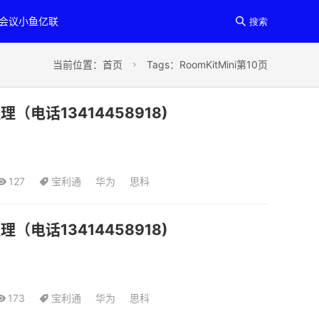
讯会议小鱼亿联

搜索
当前位置：
首页
Tags：RoomKitMini第10页

电话13414458918)
127
宝利通
华为
思科
电话13414458918)
173
宝利通
华为
思科