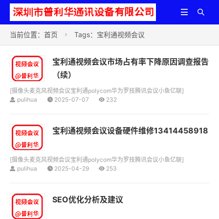


当前位置：
首页
Tags：宝利通视频会议

宝利通视频会议市场占有率下降原因调查报告
（续）
[
摄像头麦克风视频会议宝利通polycom华为罗技腾讯会议小鱼亿联
]
pulihua
2025-07-07
232
宝利通视频会议设备硬件维修13414458918
[
摄像头麦克风视频会议宝利通polycom华为罗技腾讯会议小鱼亿联
]
pulihua
2025-04-29
253
SEO优化分析及建议