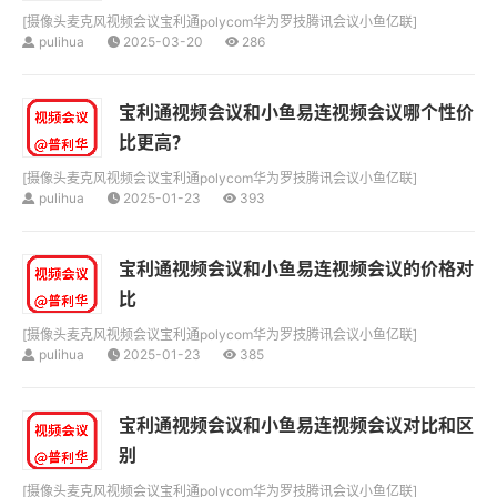
[
摄像头麦克风视频会议宝利通polycom华为罗技腾讯会议小鱼亿联
]
pulihua
2025-03-20
286
宝利通视频会议和小鱼易连视频会议哪个性价
比更高？
[
摄像头麦克风视频会议宝利通polycom华为罗技腾讯会议小鱼亿联
]
pulihua
2025-01-23
393
宝利通视频会议和小鱼易连视频会议的价格对
比
[
摄像头麦克风视频会议宝利通polycom华为罗技腾讯会议小鱼亿联
]
pulihua
2025-01-23
385
宝利通视频会议和小鱼易连视频会议对比和区
别
[
摄像头麦克风视频会议宝利通polycom华为罗技腾讯会议小鱼亿联
]