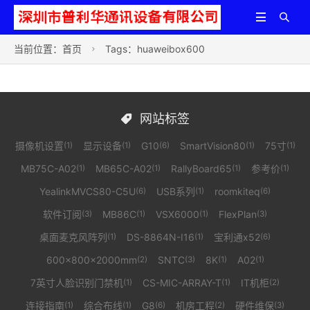


当前位置：
首页
Tags：huaweibox600

网站标签

摄像机设置
显示设备
G10
SmartVision80
75寸
(1)
(1)
(6)
(1)
(1)
MB75C-A02
MB65C-A02
RallyBoard65
参考价
(1)
(1)
(1)
(1)
YealinkMVCS80-C5U
USB系列
roomkiteq
(6)
(1)
(6)
软件订阅
MB86C
VSX6000
FlexPlan
(3)
(1)
(1)
(3)
桌面麦克风阵列
DS-8864N-I16
宝利通x52
(1)
(1)
(6)
600×800×2000mm
SNTC
8K
A02
(2)
(3)
(1)
(1)
7英寸人脸识别门禁机
CS-MIC-ARRAY-T
IT机柜
(1)
(1)
(2)
连接指南
综合布线
G8
机房工程
硬件维保
(1)
(1)
(6)
(2)
(3)