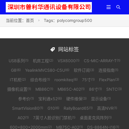


当前位置：
首页
Tags：polycomgroup500

网站标签

USB系列
机房工程
VSX6000
CS-MIC-ARRAY-T
(1)
(2)
(1)
(1)
G8
YealinkMVCS80-C5U
软件订阅
连接指南
(6)
(6)
(3)
(1)
IT机柜
综合布线
roomkiteq
75寸
FlexPlan
(2)
(1)
(6)
(1)
(3)
摄像机设置
MB86C
MB65C-A02
86寸
SNTC
(1)
(1)
(1)
(1)
(3)
参考价
宝利通x52
硬件维保
显示设备
(1)
(6)
(3)
(1)
SmartVision80
G10
RallyBoard65
高清NVR
(1)
(6)
(1)
(1)
A02
7英寸人脸识别门禁机
桌面麦克风阵列
(1)
(1)
(1)
600×800×2000mm
MB75C-A02
DS-8864N-I16
(2)
(1)
(1)