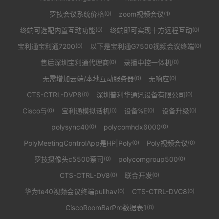
罗技会议系统价格
zoom视频会议
(0)
(1)
终端可选配内置互动功能
终端即可实现十方远程互动
(0)
(0)
宝利通宝利通7200
以下是宝利通G7500视频会议终端
(0)
(0)
售后深圳宝利通代理商
录播中控一体机
(0)
(0)
无需增加云端/本地互动服务器
无响应
(0)
(0)
CTS-CTRL-DVP8
深圳普利华通讯设备有限公司
(0)
(0)
Cisco与
宝利通模拟话机
设备%E
设备升级
(0)
(0)
(0)
(0)
polysync40
polycomhdx6000
(0)
(0)
PolyMeetingControlApp是HP|Poly
Poly视频会议
(0)
(0)
罗技摄像头c5500蔡司
polycomgroup500
(0)
(0)
CTS-CTRL-DV8
联合开发
(0)
(0)
华为te40视频会议终端pulihav
CTS-CTRL-DVC8
(0)
(0)
CiscoRoomBarPro数据表1
(0)