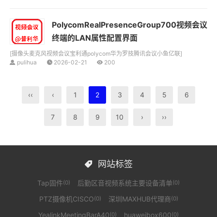
PolycomRealPresenceGroup700视频会议
终端的LAN属性配置界面
[
摄像头麦克风视频会议宝利通polycom华为罗技腾讯会议小鱼亿联
]
pulihua
2026-02-21
200
‹‹
‹
1
2
3
4
5
6
7
8
9
10
›
››
网站标签

Tap固件
后勤区音视频系统主要设备清单
(0)
(0)
PTZ摄像机CISCO
深圳MAXHUB代理商
(0)
(0)
YealinkMeetingBarA40
huaweibox600
(0)
(0)