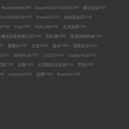
RoomKitMini
Board55S/75S/85S
腾讯会议
(99)
(99)
(95)
13414458918
Room55
全向麦克风
(416)
(101)
(178)
头
Poly
YEALINK
主流品牌
(108)
(108)
(116)
(114)
华通讯设备有限公司
宝利通
高清视频终端
(106)
(659)
(115)
摄像头
主流
电话
视频会议
05)
(118)
(244)
(343)
(250)
备
MAXHUB
CISCO
CodecPlus
(257)
(137)
(425)
(102)
亿联
设备
云视频会议系统
罗技
(178)
(132)
(115)
(202)
polycom
品牌
RoomKit
18)
(131)
(228)
(106)