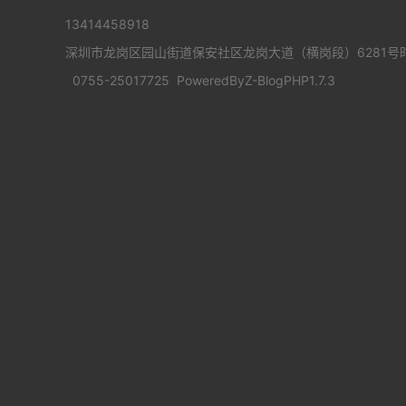
13414458918
深圳市龙岗区园山街道保安社区龙岗大道（横岗段）6281号时
0755-25017725
PoweredBy
Z-BlogPHP1.7.3