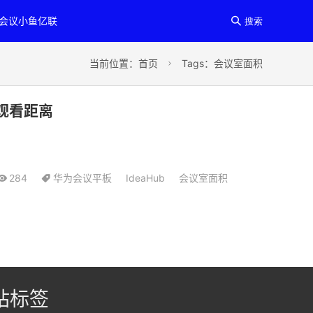
讯会议小鱼亿联

搜索
当前位置：
首页
Tags：会议室面积

观看距离
284
华为会议平板
IdeaHub
会议室面积
站标签