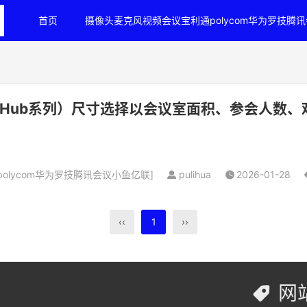
首页
摄像头麦克风视频会议宝利通polycom华为罗技腾
eaHub系列）尺寸选择以会议室面积、参会人数、
olycom华为罗技腾讯会议小鱼亿联
]
pulihua
2026-01-28
‹‹
1
››
网
