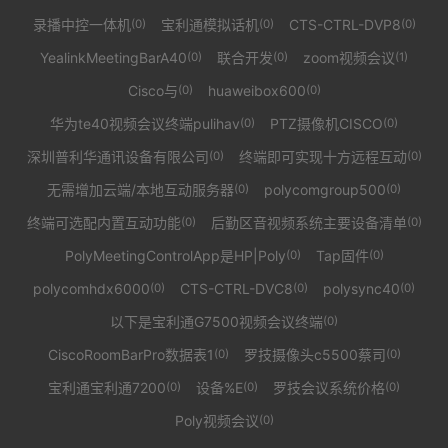
录播中控一体机
宝利通模拟话机
CTS-CTRL-DVP8
(0)
(0)
(0)
YealinkMeetingBarA40
联合开发
zoom视频会议
(0)
(0)
(1)
Cisco与
huaweibox600
(0)
(0)
华为te40视频会议终端pulihav
PTZ摄像机CISCO
(0)
(0)
深圳普利华通讯设备有限公司
终端即可实现十方远程互动
(0)
(0)
无需增加云端/本地互动服务器
polycomgroup500
(0)
(0)
终端可选配内置互动功能
后勤区音视频系统主要设备清单
(0)
(0)
PolyMeetingControlApp是HP|Poly
Tap固件
(0)
(0)
polycomhdx6000
CTS-CTRL-DVC8
polysync40
(0)
(0)
(0)
以下是宝利通G7500视频会议终端
(0)
CiscoRoomBarPro数据表1
罗技摄像头c5500蔡司
(0)
(0)
宝利通宝利通7200
设备%E
罗技会议系统价格
(0)
(0)
(0)
Poly视频会议
(0)