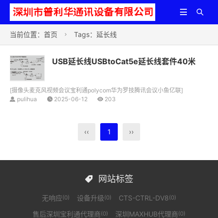


当前位置：
首页
Tags：延长线

USB延长线USBtoCat5e延长线套件40米
[
摄像头麦克风视频会议宝利通polycom华为罗技腾讯会议小鱼亿联
]
pulihua
2025-06-12
203
‹‹
1
››
网站标签

无响应
设备升级
CTS-CTRL-DV8
(0)
(0)
(0)
售后深圳宝利通代理商
深圳MAXHUB代理商
(0)
(0)