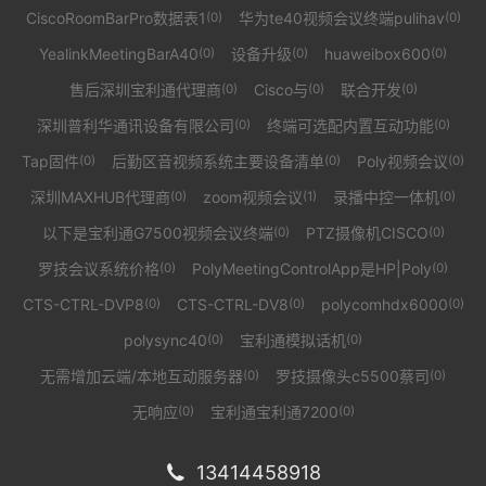
CiscoRoomBarPro数据表1
华为te40视频会议终端pulihav
(0)
(0)
YealinkMeetingBarA40
设备升级
huaweibox600
(0)
(0)
(0)
售后深圳宝利通代理商
Cisco与
联合开发
(0)
(0)
(0)
深圳普利华通讯设备有限公司
终端可选配内置互动功能
(0)
(0)
Tap固件
后勤区音视频系统主要设备清单
Poly视频会议
(0)
(0)
(0)
深圳MAXHUB代理商
zoom视频会议
录播中控一体机
(0)
(1)
(0)
以下是宝利通G7500视频会议终端
PTZ摄像机CISCO
(0)
(0)
罗技会议系统价格
PolyMeetingControlApp是HP|Poly
(0)
(0)
CTS-CTRL-DVP8
CTS-CTRL-DV8
polycomhdx6000
(0)
(0)
(0)
polysync40
宝利通模拟话机
(0)
(0)
无需增加云端/本地互动服务器
罗技摄像头c5500蔡司
(0)
(0)
无响应
宝利通宝利通7200
(0)
(0)
13414458918
