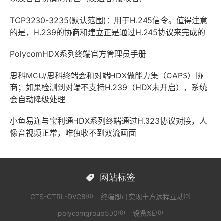
TCP3230-3235(默认范围)：用于H.245信令。值得注意
的是，H.239的协商和建立正是通过H.245协议来完成的
PolycomHDX系列终端官方管理员手册
思科MCU/思科终端会和对端HDX做能力集（CAPS）协
商；如果检测到对端不支持H.239（HDX未开启），系统
会自动降级处理
小鱼易连与宝利通HDX系列终端通过H.323协议对接，人
像音视频正常，唯独收不到双流画面
网站标签

CTS-CTRL-DVC8
终端即可实现十方远程互动
(0)
(0)
polycomgroup500
设备%E
(0)
(0)