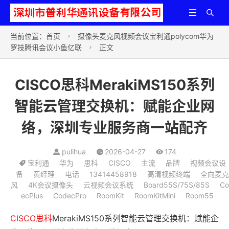


当前位置：
首页
摄像头麦克风视频会议宝利通polycom华为

罗技腾讯会议小鱼亿联
正文

CISCO思科MerakiMS150系列
智能云管理交换机：赋能企业网
络，深圳专业服务商一站配齐
pulihua
2026-04-27
174
宝利通
华为
思科
CISCO
主流
品牌
视频会议设
备
黄经理
电话
13414458918
高清视频终端
全向麦克
风
4K会议摄像头
云视频会议系统
Board55S/75S/85S
Co
ecPlus
CodecPro
RoomKit
RoomKitMini
Room55
CISCO
思科
MerakiMS150系列智能云管理交换机：赋能企