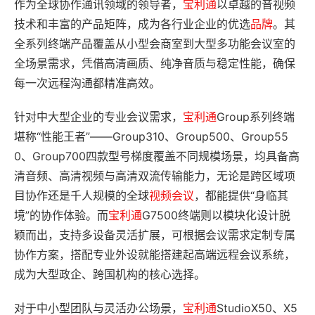
作为全球协作通讯领域的领导者，
宝利通
以卓越的音视频
技术和丰富的产品矩阵，成为各行业企业的优选
品牌
。其
全系列终端产品覆盖从小型会商室到大型多功能会议室的
全场景需求，凭借高清画质、纯净音质与稳定性能，确保
每一次远程沟通都精准高效。
针对中大型企业的专业会议需求，
宝利通
Group系列终端
堪称“性能王者”——Group310、Group500、Group55
0、Group700四款型号梯度覆盖不同规模场景，均具备高
清音频、高清视频与高清双流传输能力，无论是跨区域项
目协作还是千人规模的全球
视频会议
，都能提供“身临其
境”的协作体验。而
宝利通
G7500终端则以模块化设计脱
颖而出，支持多设备灵活扩展，可根据会议需求定制专属
协作方案，搭配专业外设就能搭建起高端远程会议系统，
成为大型政企、跨国机构的核心选择。
对于中小型团队与灵活办公场景，
宝利通
StudioX50、X5