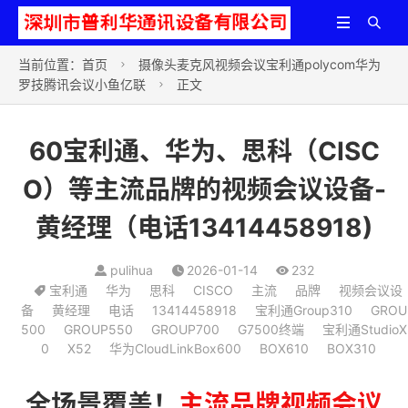


当前位置：
首页
摄像头麦克风视频会议宝利通polycom华为

罗技腾讯会议小鱼亿联
正文

60宝利通、华为、思科（CISC
O）等主流品牌的视频会议设备-
黄经理（电话13414458918)
pulihua
2026-01-14
232
宝利通
华为
思科
CISCO
主流
品牌
视频会议设
备
黄经理
电话
13414458918
宝利通Group310
GROU
500
GROUP550
GROUP700
G7500终端
宝利通StudioX
0
X52
华为CloudLinkBox600
BOX610
BOX310
全场景覆盖！
主流
品牌
视频会议