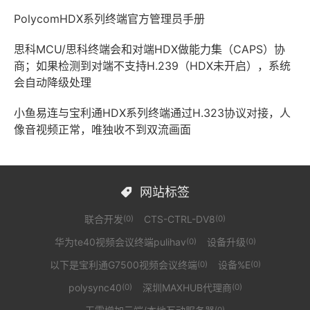
PolycomHDX系列终端官方管理员手册
思科MCU/思科终端会和对端HDX做能力集（CAPS）协
商；如果检测到对端不支持H.239（HDX未开启），系统
会自动降级处理
小鱼易连与宝利通HDX系列终端通过H.323协议对接，人
像音视频正常，唯独收不到双流画面
网站标签

联合开发
CTS-CTRL-DV8
(0)
(0)
华为te40视频会议终端pulihav
设备升级
(0)
(0)
以下是宝利通G7500视频会议终端
设备%E
(0)
(0)
polysync40
深圳MAXHUB代理商
(0)
(0)