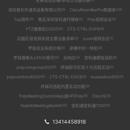
无需增加云端/本地互动服务器
(0)
深圳普利华通讯设备有限公司
CiscoRoomBarPro数据表1
(0)
(0)
Tap固件
售后深圳宝利通代理商
Poly视频会议
(0)
(0)
(0)
PTZ摄像机CISCO
CTS-CTRL-DVP8
(0)
(0)
后勤区音视频系统主要设备清单
zoom视频会议
(0)
(1)
罗技会议系统价格
录播中控一体机
(0)
(0)
罗技摄像头c5500蔡司
无响应
宝利通模拟话机
(0)
(0)
(0)
polycomgroup500
终端即可实现十方远程互动
(0)
(0)
polycomhdx6000
CTS-CTRL-DVC8
huaweibox600
(0)
(0)
(0)
终端可选配内置互动功能
(0)
PolyMeetingControlApp是HP|Poly
Cisco与
(0)
(0)
YealinkMeetingBarA40
宝利通宝利通7200
(0)
(0)
13414458918
