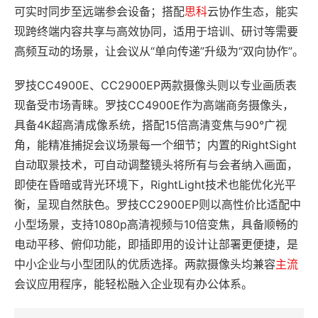
可实时同步至远端参会设备；搭配
思科
云协作生态，能实
现跨终端内容共享与高效协同，适用于培训、研讨等需要
高频互动的场景，让会议从“单向传递”升级为“双向协作”。
罗技CC4900E、CC2900EP两款摄像头则以专业画质表
现备受市场青睐。罗技CC4900E作为高端商务摄像头，
具备4K超高清成像系统，搭配15倍高清变焦与90°广视
角，能精准捕捉会议场景每一个细节；内置的RightSight
自动取景技术，可自动调整镜头将所有与会者纳入画面，
即使在昏暗或背光环境下，RightLight技术也能优化光平
衡，呈现自然肤色。罗技CC2900EP则以高性价比适配中
小型场景，支持1080p高清视频与10倍变焦，具备顺畅的
电动平移、俯仰功能，即插即用的设计让部署更便捷，是
中小企业与小型团队的优质选择。两款摄像头均兼容
主流
会议应用程序，能轻松融入企业现有办公体系。