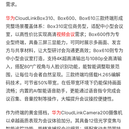
需求。
华为
CloudLinkBox310、Box600、Box610三款终端形成
完整场景覆盖体系：Box310定位商务型，适配中小型会议
室，以高性价比实现高清
视频会议
需求；Box600作为专
业型终端，具备三屏三显能力，可同时展示多画面、发言
方与共享材料，让大型研讨会沟通更高效；Box610则专为
中小型会议室打造，支持4K超高清输出与1080p全高清输
入，搭配80°广视角与人脸识别功能，能智能调整取景范
围，让每位与会者自然呈现。三款终端均搭载H.265编解
码技术，可节省50%带宽，在低带宽环境下仍能保持画面
流畅；内置的AI智能语音助手，更能通过语音指令完成会
议召集、音量控制等操作，大幅提升会议操控便捷性。
作为终端的黄金搭档，
华为
CloudLinkCamera200摄像机
以卓越画质表现为会议体验加分。其具备12倍光学变焦与
智能追踪功能，能精准捕捉会议细节；搭配宽动态范围技