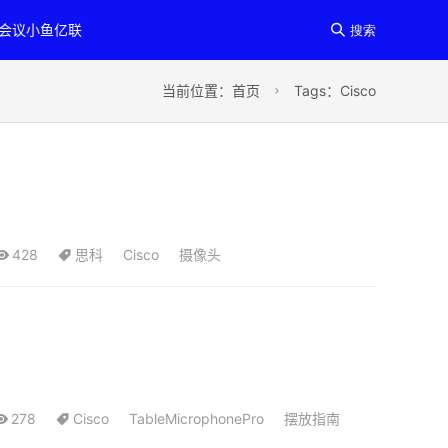
讯会议小鱼亿联

搜索
当前位置：
首页
Tags：Cisco

428
思科
Cisco
摄像头
278
Cisco
TableMicrophonePro
摆放指南