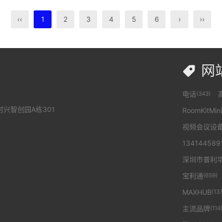
‹‹
1
2
3
4
5
6
›
››
网

电话
(343)
兴智创园A栋301
RoomKitMini
视频会议设
134144589
深圳市普利
宝利通
(659)
MAXHUB
(13
主流品牌
(114