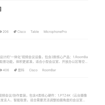
图
206
Cisco
Table
MicrophonePro
设计的“一体化”视频会议设备，包含2款核心产品：1.RoomBa
智能取景功能，体积更紧凑，适合小型会议室、开放办公区等空间
406
思科
Cisco
RoomBar
的视频会议/协作套装，包含4类核心硬件：1.PTZ4K（云台摄像
自动跟踪发言人、智能取景，适合需要灵活调整拍摄角度的会议室