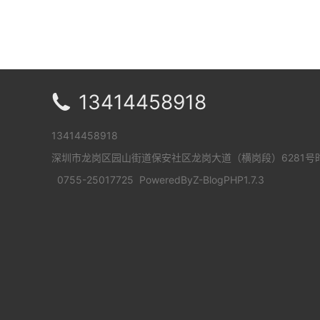
13414458918

13414458918
深圳市龙岗区园山街道保安社区龙岗大道（横岗段）6281号时
0755-25017725
PoweredBy
Z-BlogPHP1.7.3