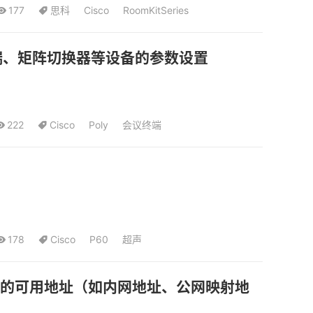
177
思科
Cisco
RoomKitSeries
端、矩阵切换器等设备的参数设置
222
Cisco
Poly
会议终端
178
Cisco
P60
超声
境下的可用地址（如内网地址、公网映射地