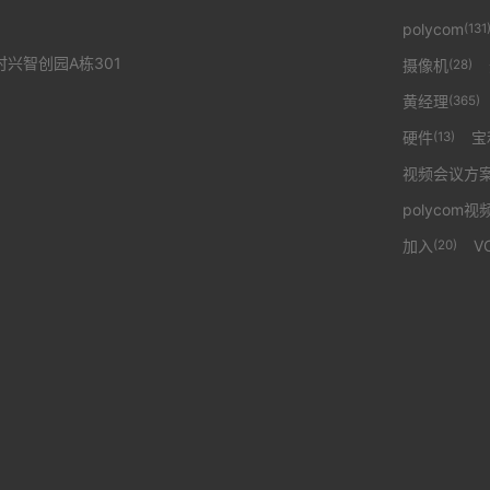
polycom
(131
兴智创园A栋301
摄像机
(28)
黄经理
(365)
硬件
宝
(13)
视频会议方
polycom
加入
V
(20)