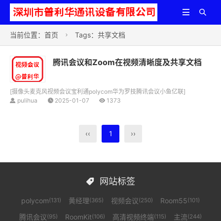


当前位置：
首页
Tags：共享文档

腾讯会议和Zoom在视频清晰度及共享文档
[
摄像头麦克风视频会议宝利通polycom华为罗技腾讯会议小鱼亿联
]
pulihua
2025-01-07
1373
‹‹
1
››
网站标签

polycom
黄经理
视频会议
Room55
(131)
(365)
(250)
(101)
腾讯会议
RoomKit
高清视频终端
主流
(95)
(106)
(115)
(244)