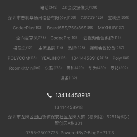
电话
4K会议摄像头
(343)
(108)
深圳市普利华通讯设备有限公司
CISCO
宝利通
(106)
(425)
(659)
CodecPlus
Board55S/75S/85S
MAXHUB
(102)
(99)
(137)
全向麦克风
CodecPro
云视频会议系统
(178)
(105)
(115)
摄像头
主流品牌
品牌
视频会议设备
(121)
(114)
(228)
(257)
POLYCOM
YEALINK
13414458918
Poly
(118)
(116)
(416)
(108)
RoomKitMini
亿联
思科
华为
罗技
(99)
(178)
(429)
(439)
(202)
设备
(132)
13414458918

13414458918
深圳市龙岗区园山街道保安社区龙岗大道（横岗段）6281号时兴
智创园A栋301
0755-25017725
PoweredBy
Z-BlogPHP1.7.3