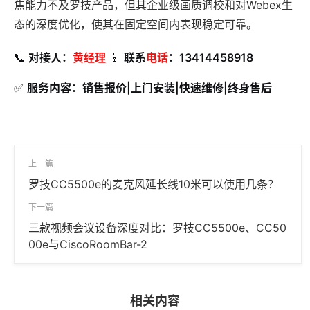
焦能力不及罗技产品，但其企业级画质调校和对Webex生
态的深度优化，使其在固定空间内表现稳定可靠。
📞
对接人：
黄经理
📱
联系
电话
：13414458918
✅
服务内容：销售报价|上门安装|快速维修|终身售后
上一篇
罗技CC5500e的麦克风延长线10米可以使用几条？
下一篇
三款视频会议设备深度对比：罗技CC5500e、CC50
00e与CiscoRoomBar-2
相关内容