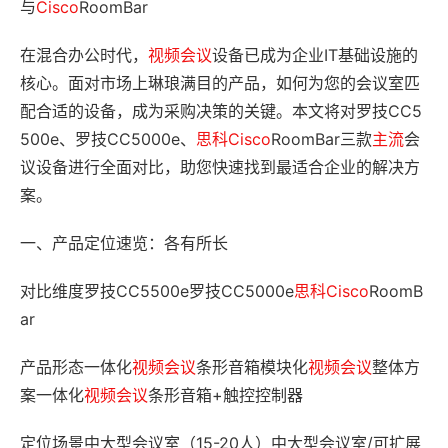
与
Cisco
RoomBar
在混合办公时代，
视频会议
设备已成为企业IT基础设施的
核心。面对市场上琳琅满目的产品，如何为您的会议室匹
配合适的设备，成为采购决策的关键。本文将对罗技CC5
500e、罗技CC5000e、
思科
Cisco
RoomBar三款
主流
会
议设备进行全面对比，助您快速找到最适合企业的解决方
案。
一、产品定位速览：各有所长
对比维度罗技CC5500e罗技CC5000e
思科
Cisco
RoomB
ar
产品形态一体化
视频会议
条形音箱模块化
视频会议
整体方
案一体化
视频会议
条形音箱+触控控制器
定位场景中大型会议室（15-20人）中大型会议室/可扩展