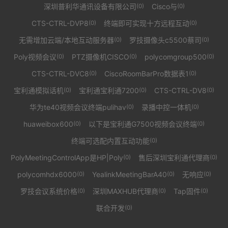
深圳普利华通讯设备有限公司
Cisco与
(0)
(0)
CTS-CTRL-DVP8
终端即可实现十方远程互动
(0)
(0)
无需增加云端/本地互动服务器
罗技摄像头c5500蔡司
(0)
(0)
Poly视频会议
PTZ摄像机CISCO
polycomgroup500
(0)
(0)
(0)
CTS-CTRL-DVC8
CiscoRoomBarPro数据表1
(0)
(0)
宝利通模拟话机
宝利通宝利通7200
CTS-CTRL-DV8
(0)
(0)
(0)
华为te40视频会议终端pulihav
录播中控一体机
(0)
(0)
huaweibox600
以下是宝利通G7500视频会议终端
(0)
(0)
终端可选配内置互动功能
(0)
PolyMeetingControlApp是HP|Poly
售后深圳宝利通代理商
(0)
(0)
polycomhdx6000
YealinkMeetingBarA40
无响应
(0)
(0)
(0)
罗技会议系统价格
深圳MAXHUB代理商
Tap固件
(0)
(0)
(0)
联合开发
(0)