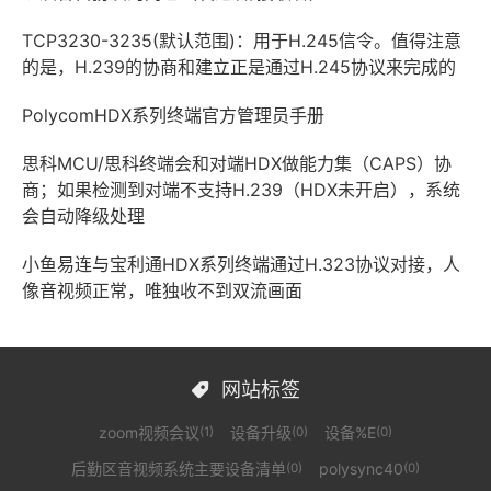
TCP3230-3235(默认范围)：用于H.245信令。值得注意
的是，H.239的协商和建立正是通过H.245协议来完成的
PolycomHDX系列终端官方管理员手册
思科MCU/思科终端会和对端HDX做能力集（CAPS）协
商；如果检测到对端不支持H.239（HDX未开启），系统
会自动降级处理
小鱼易连与宝利通HDX系列终端通过H.323协议对接，人
像音视频正常，唯独收不到双流画面
网站标签

zoom视频会议
设备升级
设备%E
(1)
(0)
(0)
后勤区音视频系统主要设备清单
polysync40
(0)
(0)