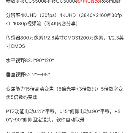
参数罗技CC5500e罗技CC5000e
思科
Cisco
RoomBar
分辨率4KUHD（30fps）4KUHD（3840×2160@30fp
s）1080p视频流（可4K内容分享）
传感器800万像素1/2.8英寸CMOS1200万像素，1/2.3英
寸CMOS
水平视野82.1°90°120°
垂直视野52.2°—95°
变焦能力15倍高清变焦（5倍光学+3倍数码）5倍数字变
焦5倍数码变焦
PTZ功能电动±25°平移，±15°俯仰电动±90°平移，+5
0°/-90°俯仰固定镜头，软件自动取景