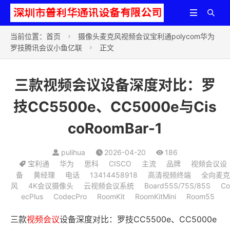


当前位置：
首页
摄像头麦克风视频会议宝利通polycom华为

罗技腾讯会议小鱼亿联
正文

三款视频会议设备深度对比：罗
技CC5500e、CC5000e与Cis
coRoomBar-1
pulihua
2026-04-20
186
宝利通
华为
思科
CISCO
主流
品牌
视频会议设
备
黄经理
电话
13414458918
高清视频终端
全向麦克
风
4K会议摄像头
云视频会议系统
Board55S/75S/85S
Co
ecPlus
CodecPro
RoomKit
RoomKitMini
Room55
三款
视频会议
设备深度对比：罗技CC5500e、CC5000e