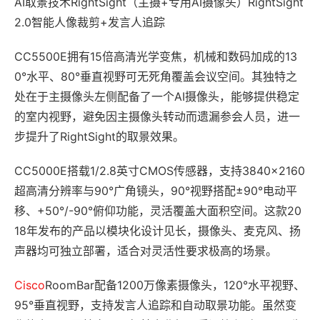
AI取景技术RightSight（主摄+专用AI摄像头）RightSight
2.0智能人像裁剪+发言人追踪
CC5500E拥有15倍高清光学变焦，机械和数码加成的13
0°水平、80°垂直视野可无死角覆盖会议空间。其独特之
处在于主摄像头左侧配备了一个AI摄像头，能够提供稳定
的室内视野，避免因主摄像头转动而遗漏参会人员，进一
步提升了RightSight的取景效果。
CC5000E搭载1/2.8英寸CMOS传感器，支持3840×2160
超高清分辨率与90°广角镜头，90°视野搭配±90°电动平
移、+50°/-90°俯仰功能，灵活覆盖大面积空间。这款20
18年发布的产品以模块化设计见长，摄像头、麦克风、扬
声器均可独立部署，适合对灵活性要求极高的场景。
Cisco
RoomBar配备1200万像素摄像头，120°水平视野、
95°垂直视野，支持发言人追踪和自动取景功能。虽然变