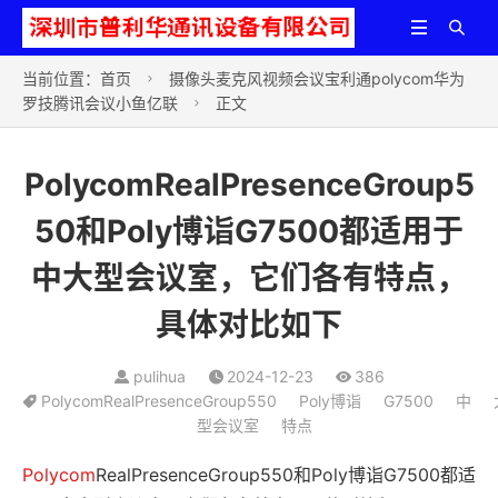


当前位置：
首页
摄像头麦克风视频会议宝利通polycom华为

罗技腾讯会议小鱼亿联
正文

PolycomRealPresenceGroup5
50和Poly博诣G7500都适用于
中大型会议室，它们各有特点，
具体对比如下
pulihua
2024-12-23
386
PolycomRealPresenceGroup550
Poly博诣
G7500
中
型会议室
特点
Polycom
RealPresenceGroup550和Poly博诣G7500都适