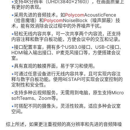
•
支持4K分辨率（UHD(3840x2160)），在画面质量上
有更好的表现。
•
采用先进的音频技术，如
Polycom
AcousticFence
（拾音魔墙）和
Polycom
NoiseBlock（噪声屏蔽）技
术，能有效消除会议过程中的外界噪声干扰。
•
轻松无线内容共享，可一次共享两个内容流，还支持
内容注释和数字白板功能，方便会议中的交互和记录。
•
接口配置丰富，拥有多个USB3.0接口、USB-C接口、
HDMI输入输出接口、IP麦克风接口等，方便搭建会议
室。
•
具有直观的触摸界面，易于学习和使用。
•
可通过任意设备进行无线内容共享，且可实现内容注
释与数字白板功能。使用RESTAPI可实现会议室控制的
定制性和安全性。
•
支持多种云视频服务，无需用到电脑，原生支持Micro
softTeams、Zoom等。
•
可搭配不同的摄像头，灵活性较高，适应多种会议室
空间。
综上所述，如果更注重视频的高分辨率和先进的音频降噪