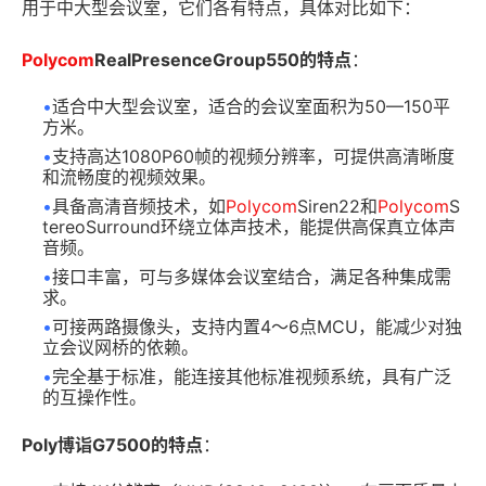
用于中大型会议室，它们各有特点，具体对比如下：
Polycom
RealPresenceGroup550
的特点
：
•
适合中大型会议室，适合的会议室面积为50—150平
方米。
•
支持高达1080P60帧的视频分辨率，可提供高清晰度
和流畅度的视频效果。
•
具备高清音频技术，如
Polycom
Siren22和
Polycom
S
tereoSurround环绕立体声技术，能提供高保真立体声
音频。
•
接口丰富，可与多媒体会议室结合，满足各种集成需
求。
•
可接两路摄像头，支持内置4～6点MCU，能减少对独
立会议网桥的依赖。
•
完全基于标准，能连接其他标准视频系统，具有广泛
的互操作性。
Poly
博诣G7500
的特点
：